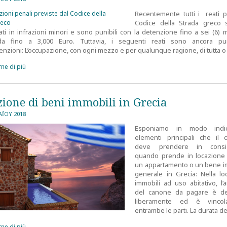
Recentemente tutti i reati pr
Codice della Strada greco 
ati in infrazioni minori e sono punibili con la detenzione fino a sei (6) 
da fino a 3,000 Euro. Tuttavia, i seguenti reati sono ancora pu
enzioni: L’occupazione, con ogni mezzo e per qualunque ragione, di tutta o
ne di più
ione di beni immobili in Grecia
Ϊ́ΟΥ 2018
Esponiamo in modo indic
elementi principali che il 
deve prendere in consid
quando prende in locazione
un appartamento o un bene i
generale in Grecia: Nella lo
immobili ad uso abitativo, l
del canone da pagare è de
liberamente ed è vincol
entrambe le parti. La durata d
ne di più