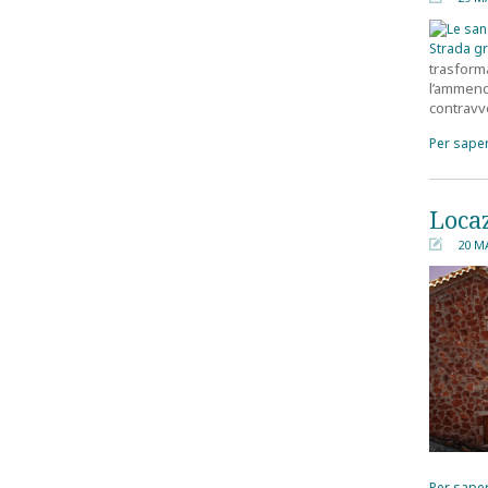
trasform
l’ammen
contravv
Per saper
Locaz
20 ΜΑ
󰀄
Per saper