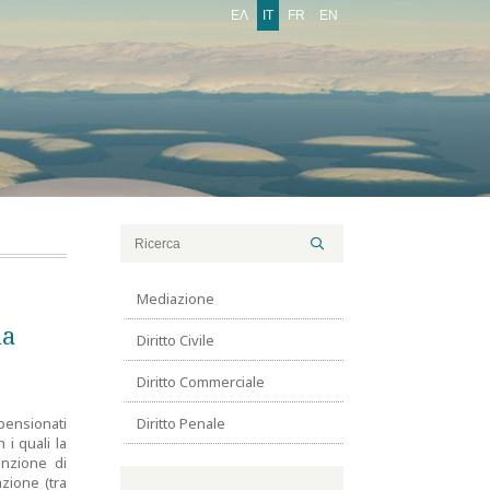
ΕΛ
IT
FR
EN
Mediazione
la
Diritto Civile
Diritto Commerciale
pensionati
Diritto Penale
 i quali la
enzione di
zione (tra