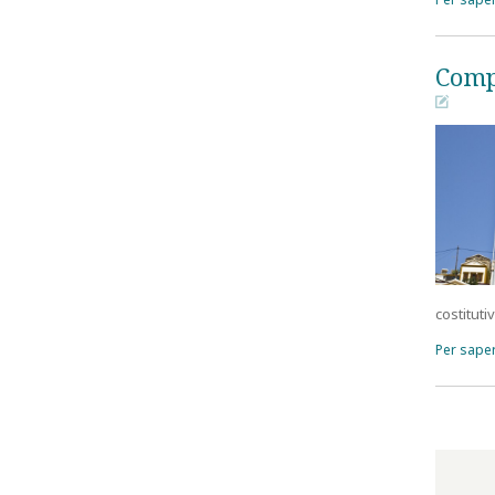
Comp
󰀄
costituti
Per saper