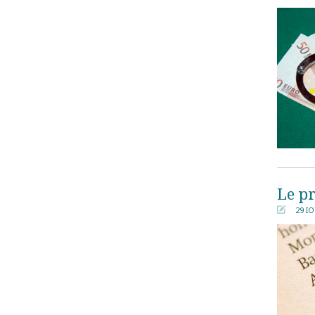
Le pr
29 Ι
󰀄