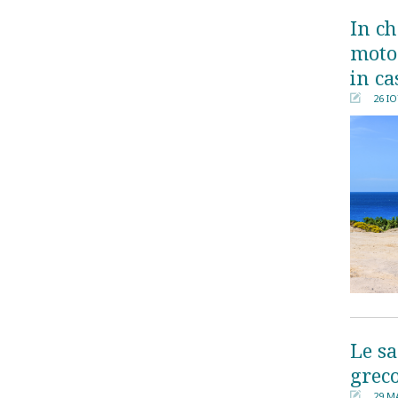
In ch
motoc
in ca
26 Ι
󰀄
Le sa
grec
29 ΜΑ
󰀄