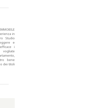
IMMOBILE
erienza in
tro Studio
teggere e
fficace i
 vogliate
artamento,
ltro bene
 dei titoli