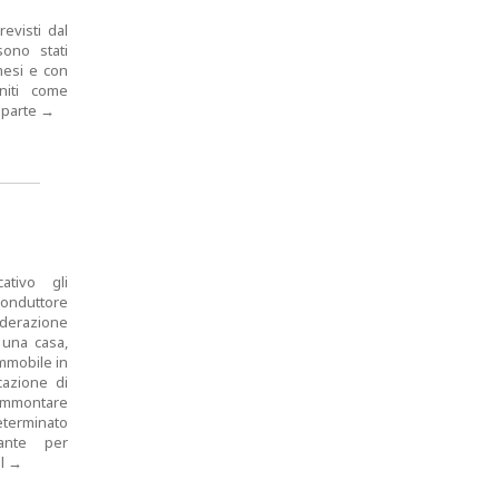
evisti dal
sono stati
mesi e con
niti come
 parte
→
ativo gli
conduttore
erazione
 una casa,
mmobile in
cazione di
’ammontare
terminato
ante per
el
→