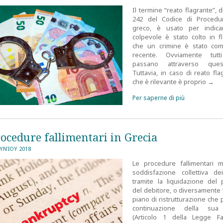
Il termine “reato flagrante”, di 
242 del Codice di Procedu
greco, è usato per indica
colpevole è stato colto in f
che un crimine è stato co
recente. Ovviamente tutt
passano attraverso ques
Tuttavia, in caso di reato fla
che è rilevante è proprio
→
Per saperne di più
ocedure fallimentari in Grecia
ΟΥΝΊΟΥ 2018
Le procedure fallimentari m
soddisfazione collettiva dei
tramite la liquidazione del 
del debitore, o diversamente 
piano di ristrutturazione che
continuazione della sua
(Articolo 1 della Legge Fa