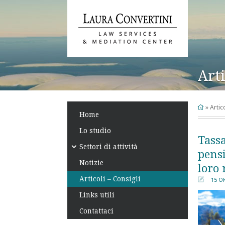
Arti
Skip
to
content
»
Artic
Home
Lo studio
Tassa
Settori di attività
pensi
Notizie
loro 
Articoli – Consigli
15 Ο
󰀄
Links utili
Contattaci