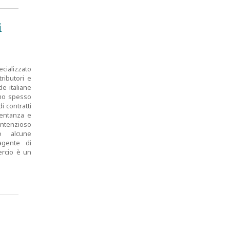
i
cializzato
ributori e
e italiane
amo spesso
i contratti
sentanza e
ontenzioso
to alcune
’agente di
ercio è un