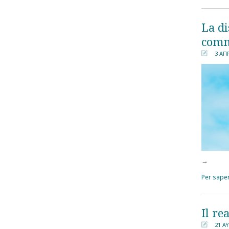
La di
comme
3 ΑΠ
󰀄
→
Per saper
Il re
21 Α
󰀄