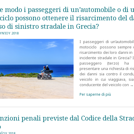
e modo i passeggeri di un’automobile o di 
iclo possono ottenere il risarcimento del 
so di sinistro stradale in Grecia?
ΟΥΝΊΟΥ 2018
I passeggeri di un’automobi
motociclo possono sempre o
risarcimento dei loro danni in
incidente stradale in Grecia? I
passeggero (terzo) ha d
presentare una richiesta di r
dei danni sia contro il cond
veicolo in cui viaggiava, sia
conducente del veicolo con
→
Per saperne di più
nzioni penali previste dal Codice della Stra
o
Ϊ́ΟΥ 2018