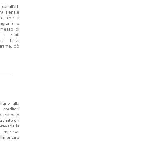
cui all’art.
ra Penale
re che il
lagrante o
mmesso di
i i reati
ta fase.
grante, ciò
irano alla
 creditori
patrimonio
tramite un
 prevede la
 impresa.
llimentare