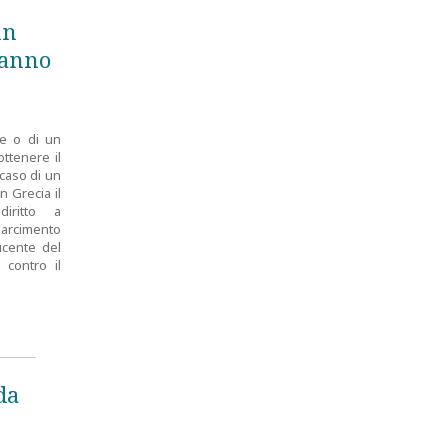
un
danno
le o di un
ttenere il
 caso di un
n Grecia il
iritto a
isarcimento
ucente del
 contro il
da