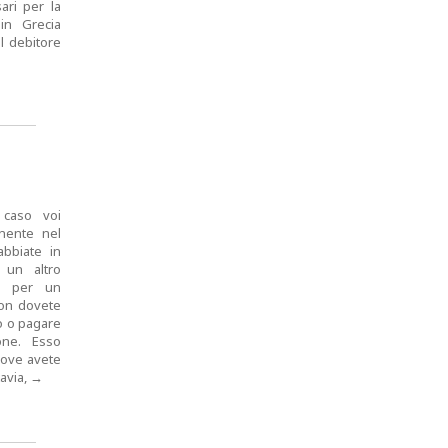
ari per la
 in Grecia
l debitore
 caso voi
nente nel
bbiate in
 un altro
ea per un
non dovete
lo o pagare
one. Esso
dove avete
avia,
→