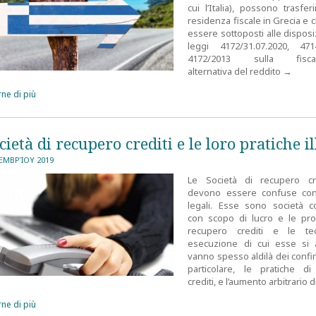
cui l’Italia), possono trasfer
residenza fiscale in Grecia e 
essere sottoposti alle disposi
leggi 4172/31.07.2020, 47
4172/2013 sulla fiscali
alternativa del reddito
→
ne di più
cietà di recupero crediti e le loro pratiche il
ΕΜΒΡΊΟΥ 2019
Le Società di recupero cr
devono essere confuse con 
legali. Esse sono società c
con scopo di lucro e le pr
recupero crediti e le te
esecuzione di cui esse si 
vanno spesso aldilà dei confini
particolare, le pratiche d
crediti, e l’aumento arbitrario d
ne di più