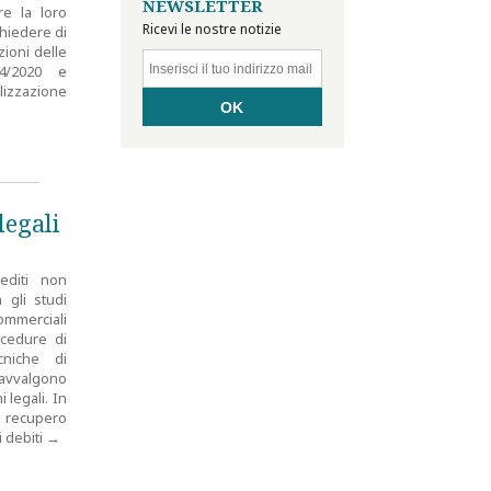
NEWSLETTER
ire la loro
Ricevi le nostre notizie
chiedere di
zioni delle
14/2020 e
zzazione
legali
editi non
gli studi
ommerciali
ocedure di
cniche di
avvalgono
 legali. In
i recupero
i debiti
→