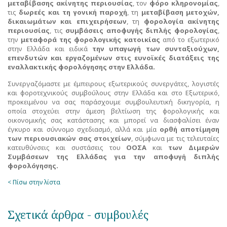
μεταβίβασης ακίνητης περιουσίας
, τον
φόρο κληρονομίας
,
τις
δωρεές και τη γονική παροχή
, τη
μεταβίβαση μετοχών,
δικαιωμάτων και επιχειρήσεων
, τη
φορολογία ακίνητης
περιουσίας
, τις
συμβάσεις αποφυγής διπλής φορολογίας
,
την
μεταφορά της φορολογικής κατοικίας
από το εξωτερικό
στην Ελλάδα και ειδικά
την υπαγωγή των συνταξιούχων,
επενδυτών και εργαζομένων στις ευνοϊκές διατάξεις της
εναλλακτικής φορολόγησης στην Ελλάδα.
Συνεργαζόμαστε με έμπειρους εξωτερικούς συνεργάτες, λογιστές
και φοροτεχνικούς συμβούλους στην Ελλάδα και στο Εξωτερικό,
προκειμένου να σας παράσχουμε συμβουλευτική δικηγορία, η
οποία στοχεύει στην άμεση βελτίωση της φορολογικής και
οικονομικής σας κατάστασης και μπορεί να διασφαλίσει έναν
έγκυρο και σύννομο σχεδιασμό, αλλά και μία
ορθή αποτίμηση
των περιουσιακών σας στοιχείων
, σύμφωνα με τις τελευταίες
κατευθύνσεις και συστάσεις του
ΟΟΣΑ
και
των Διμερών
Συμβάσεων της Ελλάδας για την αποφυγή διπλής
φορολόγησης.
< Πίσω στην λίστα
Σχετικά άρθρα - συμβουλές