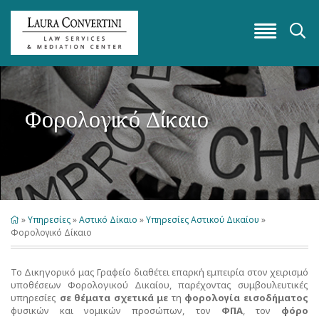
󰁖
Φορολογικό Δίκαιο
»
Υπηρεσίες
»
Αστικό Δίκαιο
»
Υπηρεσίες Αστικού Δικαίου
»
Φορολογικό Δίκαιο
Το Δικηγορικό μας Γραφείο διαθέτει επαρκή εμπειρία στον χειρισμό
υποθέσεων Φορολογικού Δικαίου, παρέχοντας συμβουλευτικές
υπηρεσίες
σε θέματα σχετικά με
τη
φορολογία εισοδήματος
φυσικών και νομικών προσώπων, τον
ΦΠΑ
, τον
φόρο