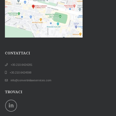
CONTATTACI
+30.210.6424281
+30.210.6424598
info@convertinilawservices.com
TROVACI