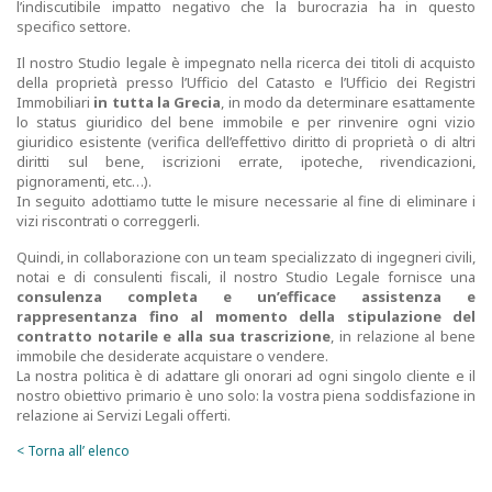
l’indiscutibile impatto negativo che la burocrazia ha in questo
specifico settore.
Il nostro Studio legale è impegnato nella ricerca dei titoli di acquisto
della proprietà presso l’Ufficio del Catasto e l’Ufficio dei Registri
Immobiliari
in tutta la Grecia
, in modo da determinare esattamente
lo status giuridico del bene immobile e per rinvenire ogni vizio
giuridico esistente (verifica dell’effettivo diritto di proprietà o di altri
diritti sul bene, iscrizioni errate, ipoteche, rivendicazioni,
pignoramenti, etc…).
In seguito adottiamo tutte le misure necessarie al fine di eliminare i
vizi riscontrati o correggerli.
Quindi, in collaborazione con un team specializzato di ingegneri civili,
notai e di consulenti fiscali, il nostro Studio Legale fornisce una
consulenza completa e un’efficace assistenza e
rappresentanza
fino al momento della stipulazione del
contratto notarile e alla sua trascrizione
, in relazione al bene
immobile che desiderate acquistare o vendere.
La nostra politica è di adattare gli onorari ad ogni singolo cliente e il
nostro obiettivo primario è uno solo: la vostra piena soddisfazione in
relazione ai Servizi Legali offerti.
< Torna all’ elenco