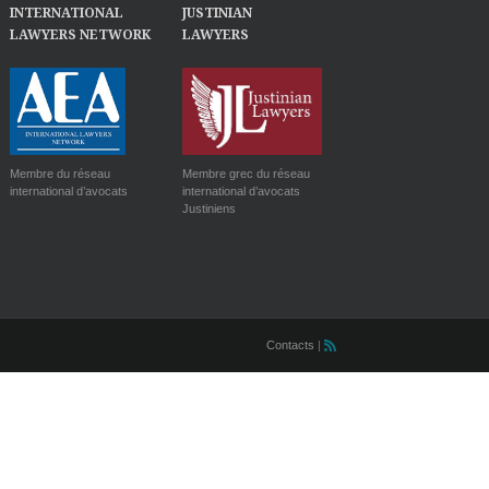
INTERNATIONAL
JUSTINIAN
LAWYERS NETWORK
LAWYERS
Membre du réseau
Membre grec du réseau
international d’avocats
international d’avocats
Justiniens
Contacts
|
󰀰