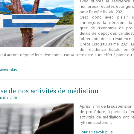
avec succès la résidence f
nombreux retraités étranger
pour l’année fiscale 2021.
C’est donc avec plaisir
annonçons la décision du 
grec de l’Économie de prol
délais de dépôt des candida
l’obtention de la résidence 
Grèce jusqu’au 31 mai 2021. L
de résidence fiscale en 
s qui auront déposé leur demande jusqu’à cette date aura effet à partir du 
avoir plus
se de nos activités de médiation
ΥΝΊΟΥ 2020
Après la fin de la suspension
de procédure, à partir du 1er
activités de médiation ont r
rythme soutenu…
Pour en savoir plus