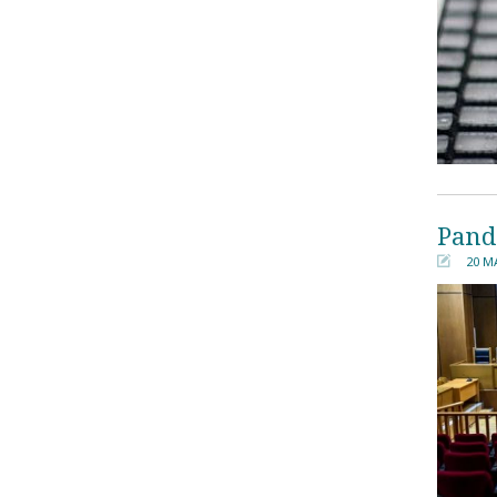
Pand
20 Μ
󰀄