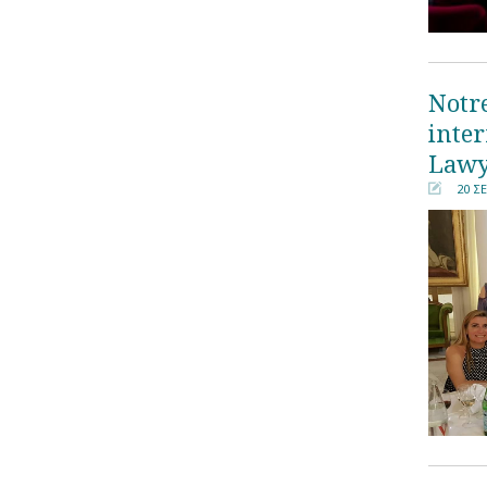
Notre
inter
Lawy
20 Σ
󰀄