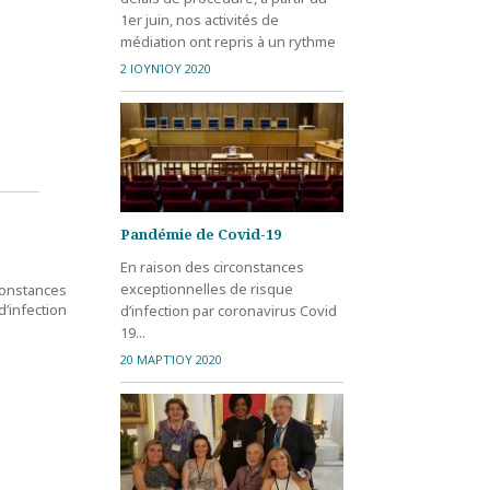
aura effet à partir du 1er janvier
1er juin, nos activités de
2021...
médiation ont repris à un rythme
soutenu...
2 ΙΟΥΝΊΟΥ 2020
Pandémie de Covid-19
En raison des circonstances
exceptionnelles de risque
stances
’infection
d’infection par coronavirus Covid
19...
20 ΜΑΡΤΊΟΥ 2020