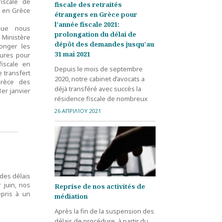
iscale de
fiscale des retraités
s en Grèce
étrangers en Grèce pour
l’année fiscale 2021:
 que nous
prolongation du délai de
Ministère
dépôt des demandes jusqu’au
onger les
31 mai 2021
tures pour
fiscale en
Depuis le mois de septembre
e transfert
2020, notre cabinet d’avocats a
Grèce des
déjà transféré avec succès la
1er janvier
résidence fiscale de nombreux
retraités étrangers en Grèce
26 ΑΠΡΙΛΊΟΥ 2021
pour l'année fiscale 2021. C’est
donc avec plaisir que nous
annonçons la décision du
Ministère grec de l'Économie de
prolonger les délais de dépôt
des candidatures pour l’obtention
 des délais
de la résidence fiscale en Grèce
 juin, nos
Reprise de nos activités de
jusqu'au 31 mai 2021. Le transfert
epris à un
médiation
de résidence fiscale en Grèce
des retraités qui auront déposé
Après la fin de la suspension des
leur demande jusqu’à cette date
délais de procédure, à partir du