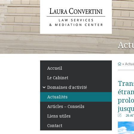
Act
Skip
to
content
»
Actua
Accueil
Le Cabinet
Trans
Domaines d’activité
étran
Actualités
prol
Articles – Conseils
jusq
26 Α
Liens utiles
󰀄
Contact