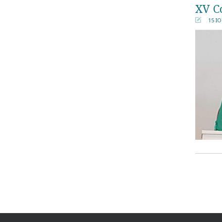
ΧV C
15 Ι
󰀄