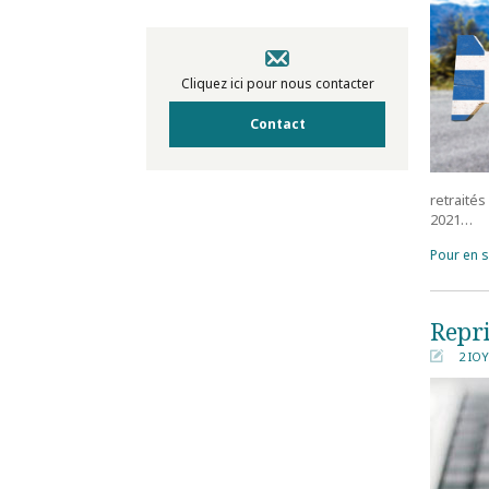
Cliquez ici pour nous contacter
Contact
retraité
2021…
Pour en s
Repri
2 ΙΟ
󰀄