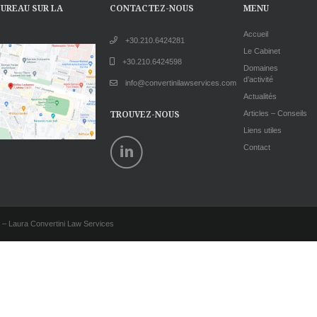
UREAU SUR LA
CONTACTEZ-NOUS
MENU
Accueil
+30.210.6424281
Le Cabinet
+30.210.6424598
Domaines
d’activité
info@convertinilawservices.com
Actualités
TROUVEZ-NOUS
Articles – Conseils
Liens utiles
Contact
 – Laura Convertini Law Services